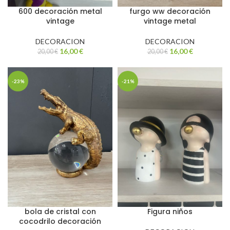
600 decoración metal
furgo ww decoración
vintage
vintage metal
DECORACION
DECORACION
16,00
€
16,00
€
20,00
€
20,00
€
-23%
-21%
bola de cristal con
Figura niños
cocodrilo decoración