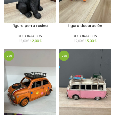
figura perro resina
figura decoración
DECORACION
DECORACION
12,00
€
15,00
€
15,00
€
19,00
€
-20%
-20%