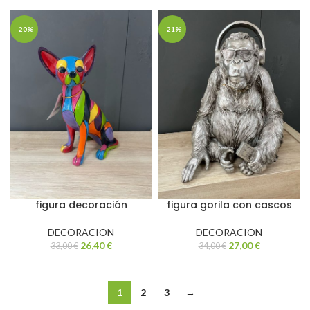
-20%
-21%
figura decoración
figura gorila con cascos
DECORACION
DECORACION
26,40
€
27,00
€
33,00
€
34,00
€
1
2
3
→