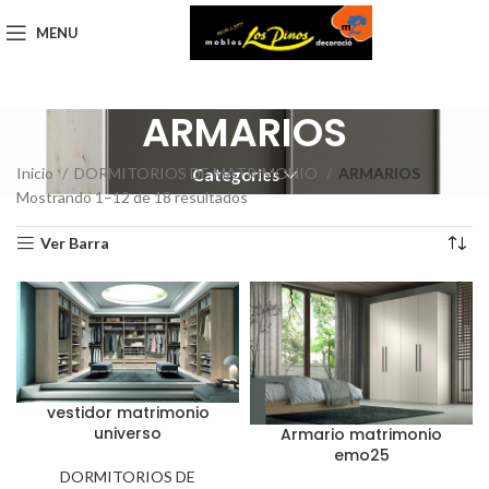
MENU
ARMARIOS
Inicio
DORMITORIOS DE MATRIMONIO
ARMARIOS
Categories
Mostrando 1–12 de 18 resultados
Ver Barra
vestidor matrimonio
universo
Armario matrimonio
emo25
DORMITORIOS DE