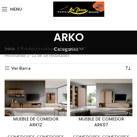
MENU
ARKO
Inicio
Productos etiquetados “ARKO”
Categories
Mostrando 1–12 de 18 resultados
Ver Barra
MUEBLE DE COMEDOR
MUEBLE DE COMEDOR
ARK12
ARK07
COMEDORES
,
COMEDORES
COMEDORES
,
COMEDORES