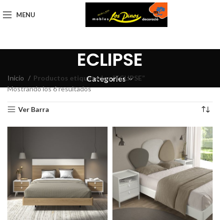
MENU
ECLIPSE
Inicio
Productos etiquetados “ECLIPSE”
Categories
Mostrando los 6 resultados
Ver Barra