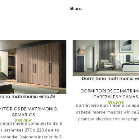
Share:
Dormitorio matrimonio 
DORMITORIOS DE MATRIM
ario matrimonio emo29
CABEZALES Y CAMAS
896,00
€
dormitorio matrimonio comp
ITORIOS DE MATRIMONIO
,
cabezal morse
mesitas win de 
ARMARIOS
y canape elevable con base tap
859,00
€
o matrimonio compuesto de
6
150 x 190 (todas las medidas 
s batientes 270 x 220 de alto
disponibles)
colores tiza y p
 estandar (cajonera interior de 3