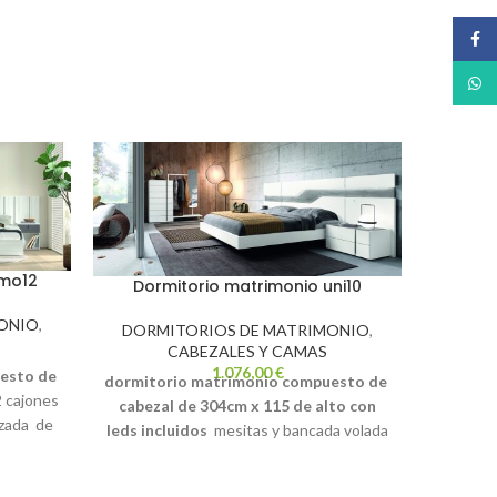
Face
What
emo12
Dormitorio matrimonio uni10
Dorm
ONIO
,
DORMITORIOS DE MATRIMONIO
,
CABEZALES Y CAMAS
DORM
1.076,00
€
uesto de
dormitorio matrimonio compuesto de
2 cajones
cabezal de 304cm x 115 de alto con
dormito
izada de
leds incluidos
mesitas y bancada volada
cabezal 
de cama
recta de 150 x 190 (todas las medidas de
con le
izarra
cama disponibles)
colores polar y
volada