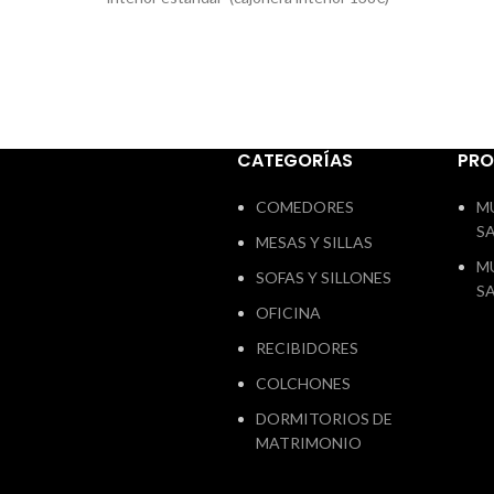
cajo
color seda
ven a nuestra tienda y
lis
hacemos un proyecto a tu gusto y con
hacemos
tus medidas
3 años de garantia en este
tus me
mueble transporte y montaje no incluido
mueble 
en el precio web
CATEGORÍAS
PR
COMEDORES
M
S
MESAS Y SILLAS
M
SOFAS Y SILLONES
S
OFICINA
RECIBIDORES
COLCHONES
DORMITORIOS DE
MATRIMONIO