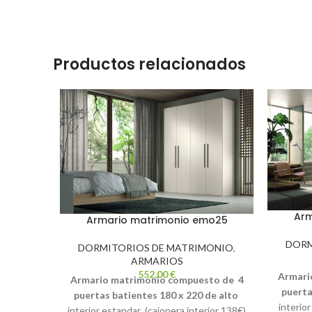
Productos relacionados
Arm
Armario matrimonio emo25
DORM
DORMITORIOS DE MATRIMONIO
,
ARMARIOS
552,00
€
Armari
Armario matrimonio compuesto de
4
puerta
puertas batientes 180 x 220 de alto
interior
interior estandar (cajonera interior 138€)