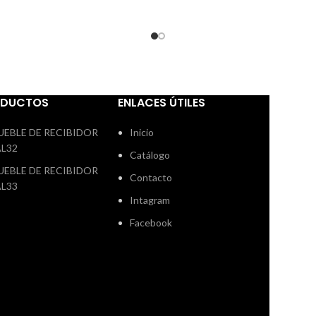
elige el armario que te guste
nes 138€)
color terra y terra
nuestra tienda y hacemos un 
tado
ven a nuestra tienda y
a tu gusto y con tus medidas
3
 un proyecto a tu gusto y con
garantia en este mueble trans
didas
3 años de garantia en este
montaje no incluido en el pre
transporte y montaje no incluido
en el precio web
ODUCTOS
ENLACES ÚTILES
UEBLE DE RECIBIDOR
Inicio
AL32
Catálogo
UEBLE DE RECIBIDOR
Contacto
AL33
Intagram
Facebook