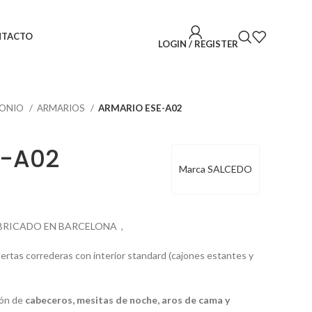
NTACTO
LOGIN / REGISTER
MONIO
ARMARIOS
ARMARIO ESE-A02
E-A02
Marca SALCEDO
FABRICADO EN BARCELONA ,
uertas correderas con interior standard (cajones estantes y
ión de
cabeceros, mesitas de noche, aros de cama y