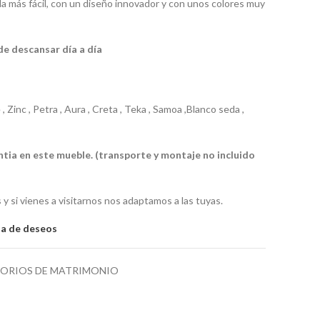
ida más fácil, con un diseño innovador y con unos colores muy
e descansar día a día
, Zinc , Petra , Aura , Creta , Teka , Samoa ,Blanco seda ,
tia en este mueble. (transporte y montaje no incluido
 y si vienes a visitarnos nos adaptamos a las tuyas.
sta de deseos
ORIOS DE MATRIMONIO