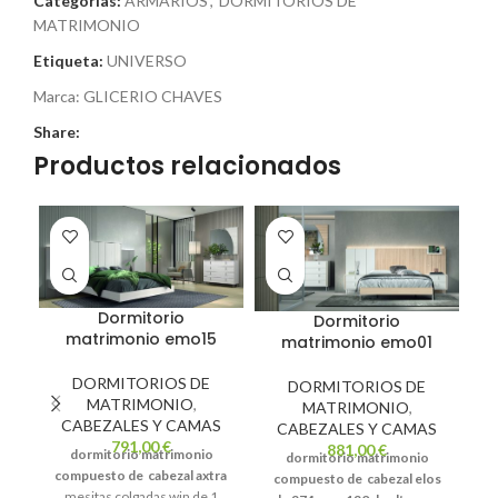
Categorías:
ARMARIOS
,
DORMITORIOS DE
MATRIMONIO
Etiqueta:
UNIVERSO
Marca:
GLICERIO CHAVES
Share:
Productos relacionados
Dormitorio
Dormitorio
matrimonio emo15
matrimonio emo01
DORMITORIOS DE
DORMITORIOS DE
MATRIMONIO
,
MATRIMONIO
,
CABEZALES Y CAMAS
CABEZALES Y CAMAS
791,00
€
881,00
€
dormitorio matrimonio
dormitorio matrimonio
compuesto de
cabezal axtra
compuesto de
cabezal elos
mesitas colgadas win de 1