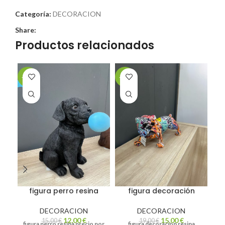
Categoría:
DECORACION
Share:
Productos relacionados
-20%
-21%
-2
figura perro resina
figura decoración
f
DECORACION
DECORACION
12,00
€
15,00
€
15,00
€
19,00
€
figura perro resina precio por
figura decoracion resina