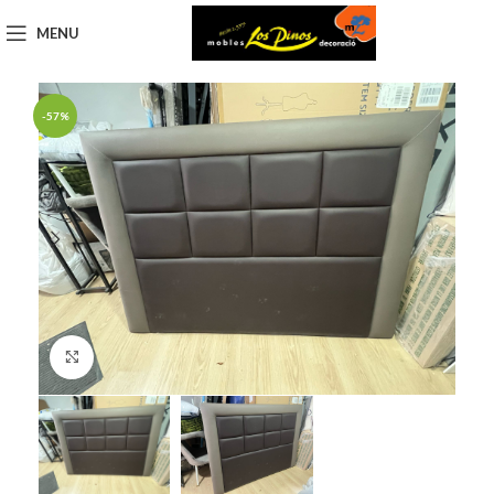
MENU
-57%
Click to enlarge