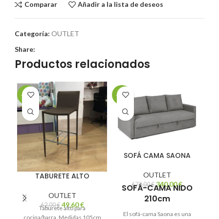
Comparar
Añadir a la lista de deseos
Categoría:
OUTLET
Share:
Productos relacionados
-20%
-49%
-3
SOFÁ CAMA SAONA
OUTLET
TABURETE ALTO
340,00
€
673,00
€
SOFÁ-CAMA NIDO
OUTLET
210cm
49,60
€
62,00
€
Taburete alto para
El sofá-cama Saona es una
cocina/barra. Medidas 105cm