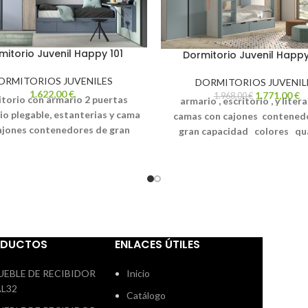
mitorio Juvenil Happy 101
Dormitorio Juvenil Happ
ORMITORIOS JUVENILES
DORMITORIOS JUVENIL
1.622,00
€
1.771,00
€
1.968,00
€
torio con armario 2 puertas
armario , escritorio , y liter
io plegable, estanterias y cama
camas con cajones contened
ajones contenedores de gran
gran capacidad
colores qu
dad
colores habana, lea y avio ,
ocean , con el tirador nova.
l tirador nova embutido
ven a
nuestra tienda y hacemos un 
 tienda y te lo diseñamos a tu
a tu gusto y con tus medi
y con tus medida
s transporte y
transporte y montaje no incluid
e no incluido en el precio web
precio web
ODUCTOS
ENLACES ÚTILES
UEBLE DE RECIBIDOR
Inicio
AL32
Catálogo