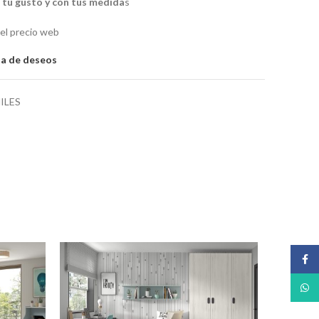
a tu gusto y con tus medida
s
 el precio web
sta de deseos
ILES
Face
What