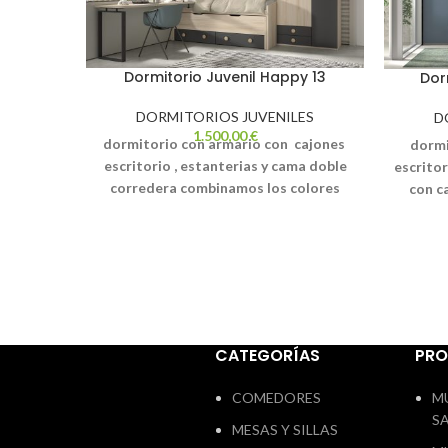
Dormitorio Juvenil Happy 13
Dor
DORMITORIOS JUVENILES
D
1.500,00
€
dormitorio con armario con cajones
dormi
escritorio , estanterias y cama doble
escritor
corredera
combinamos los colores
con c
ambar y pizarra, asi le damos
capaci
contraste . con el tirador seta madera
con e
te lo diseñamos por ordenador en 3d a
nuestra
tu gusto y con tus medida
s transporte
gusto 
y montaje no incluido en el precio web
montaj
CATEGORÍAS
PR
COMEDORES
M
S
MESAS Y SILLAS