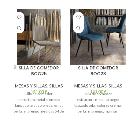
SILLA DE COMEDOR
SILLA DE COMEDOR
BOG25
BOG23
MESAS Y SILLAS
,
SILLAS
MESAS Y SILLAS
,
SILLAS
M
141,00
€
141,00
€
Silla de comedor
Silla de comedor
estructura metal cromada
estructura metalica negra
tapizado tela , colores crema ,
tapizado tela , colores crema ,
ta
perla , marengo medidas 54 de
perla , marengo, marron ,
p
ancho x 88 de alto altura de
salmon , mostaza , verde , azul
de
asiento 48
, gris medidas 54 de ancho x
88 de alto altura de asiento 48