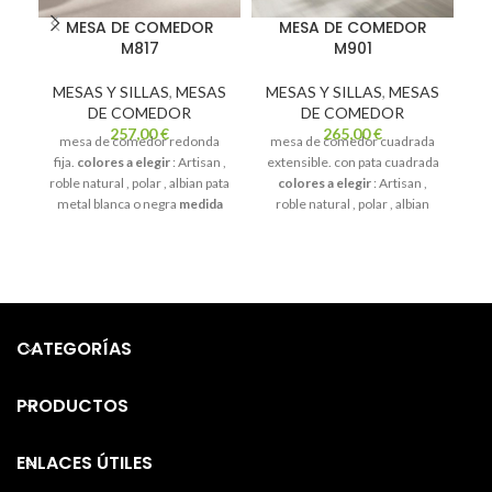
MESA DE COMEDOR
MESA DE COMEDOR
M817
M901
MESAS Y SILLAS
,
MESAS
MESAS Y SILLAS
,
MESAS
M
DE COMEDOR
DE COMEDOR
257,00
€
265,00
€
mesa de comedor redonda
mesa de comedor cuadrada
fija.
colores a elegir
: Artisan ,
extensible. con pata cuadrada
roble natural , polar , albian pata
colores a elegir
: Artisan ,
c
metal blanca o negra
medida
roble natural , polar , albian
d
de 110 fija
tambien disponible
medida de 90 x 90 extensible a
co
medida de 100
180 cm
transporte y montaje
no incluido en el precio web
CATEGORÍAS
PRODUCTOS
ENLACES ÚTILES