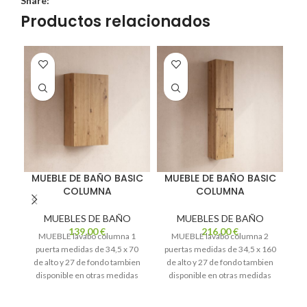
Share:
Productos relacionados
MUEBLE DE BAÑO BASIC
MUEBLE DE BAÑO BASIC
COLUMNA
COLUMNA
MUEBLES DE BAÑO
MUEBLES DE BAÑO
M
139,00
€
216,00
€
MUEBLE lavabo columna 1
MUEBLE lavabo columna 2
puerta medidas de 34,5 x 70
puertas medidas de 34,5 x 160
de alto y 27 de fondo tambien
de alto y 27 de fondo tambien
disponible en otras medidas
disponible en otras medidas
l
10 colores diferentes a elegir
10 colores diferentes a elegir
L
Transporte y montaje no
Transporte y montaje no