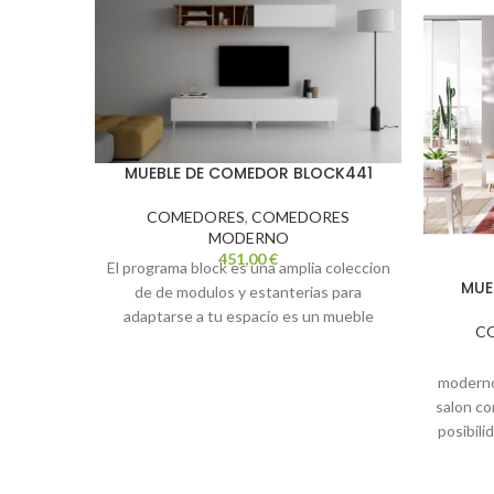
MUEBLE DE COMEDOR BLOCK441
COMEDORES
,
COMEDORES
MODERNO
451,00
€
El programa block es una amplia coleccion
MUE
de de modulos y estanterias para
adaptarse a tu espacio es un mueble
C
minimalista con soluciones unicas
adaptado a tus necesidades medida
moderno
composicion 240cm. colores artisan y
salon co
blanco transporte y montaje no incluido
posibili
en el precio web
we
compo