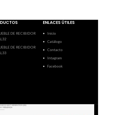
transporte ni
e
colores a
:
artisan,
 oak, polar
ODUCTOS
ENLACES ÚTILES
a 260 cm.
dad de pedir
UEBLE DE RECIBIDOR
Inicio
 medidas
AL32
Catálogo
UEBLE DE RECIBIDOR
Contacto
AL33
Intagram
Facebook