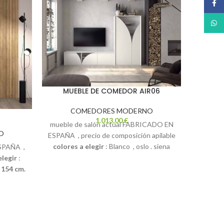
Face
What
MU
MUEBLE DE COMEDOR AIR06
C
COMEDORES MODERNO
1.013,00
€
mueb
mueble de salón actual FABRICADO EN
diferen
O
ESPAÑA , precio de composición apilable
largo 3
colores a elegir
: Blanco , oslo . siena
PAÑA ,
transpo
medidas de 279 cm.
posibilidad de
elegir
:
fabricar otras medidas y si vienes con tus
 154 cm.
medidas nos adaptamos
idas y si
aptamos