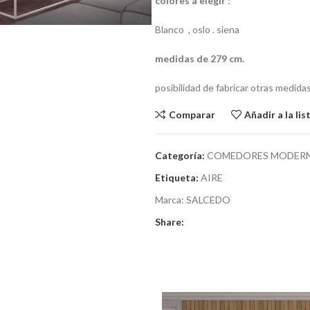
colores a elegir
:
Blanco , oslo . siena
medidas de 279 cm.
posibilidad de fabricar otras medid
Comparar
Añadir a la li
Categoría:
COMEDORES MODER
Etiqueta:
AIRE
Marca:
SALCEDO
Share: