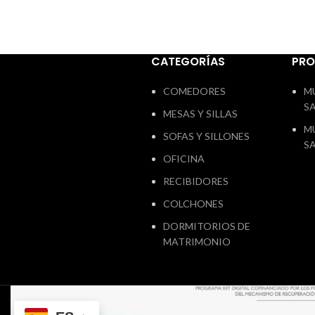
incluye 
montaj
elegir
natural
CATEGORÍAS
PR
medid
posibili
COMEDORES
M
otras
S
MESAS Y SILLAS
M
SOFAS Y SILLONES
S
OFICINA
RECIBIDORES
COLCHONES
DORMITORIOS DE
MATRIMONIO