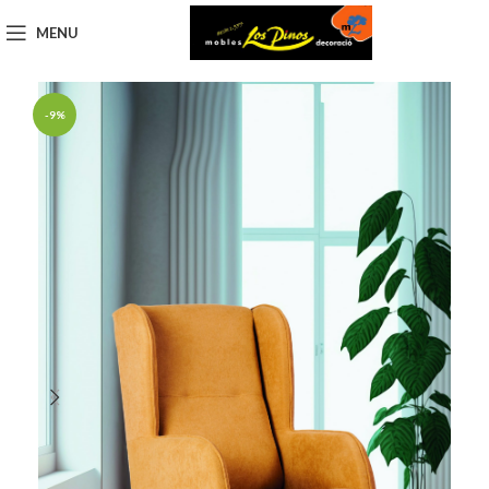
MENU
-9%