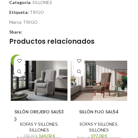
Categoría:
SILLONES
Etiqueta:
TRIGO
Marca:
TRIGO
Share:
Productos relacionados
-9%
-9
SILLÓN OREJERO SAL53
SILLÓN FIJO SAL54
SOFAS Y SILLONES
,
SOFAS Y SILLONES
,
SILLONES
SILLONES
164,00
€
197,00
€
180,00
€
Estructura madera de haya
Estructura madera cerezo