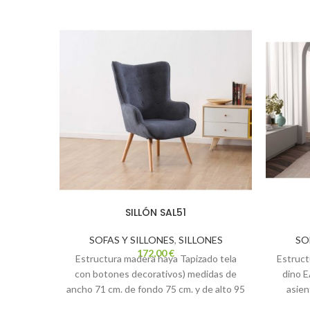
SILLÓN SAL51
SOFAS Y SILLONES
,
SILLONES
SO
172,00
€
Estructura madera haya Tapizado tela
Estruct
con botones decorativos) medidas de
dino 
ancho 71 cm. de fondo 75 cm. y de alto 95
asien
cm. colores marengo y chocolate
medidas 