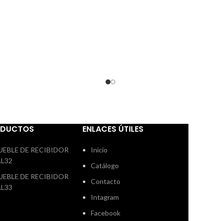
alto 117 cm. colores marengo y
chocolate
ODUCTOS
ENLACES ÚTILES
UEBLE DE RECIBIDOR
Inicio
AL32
Catálogo
UEBLE DE RECIBIDOR
Contacto
AL33
Intagram
Facebook