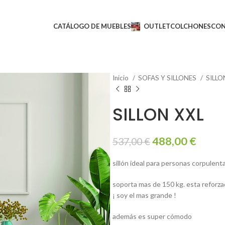
CATÁLOGO DE MUEBLES
OUTLET
COLCHONES
CO
Inicio
SOFAS Y SILLONES
SILL
SILLON XXL
488,00
€
537,00
€
sillón ideal para personas corpulent
soporta mas de 150 kg. esta reforz
¡ soy el mas grande !
además es super cómodo