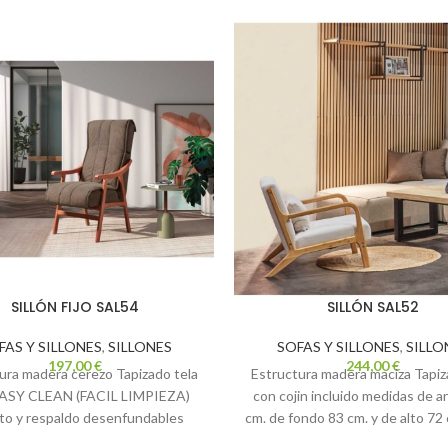
SILLÓN FIJO SAL54
SILLÓN SAL52
FAS Y SILLONES
,
SILLONES
SOFAS Y SILLONES
,
SILLO
197,00
€
244,00
€
ura madera cerezo Tapizado tela
Estructura madera maciza Tapiz
EASY CLEAN (FACIL LIMPIEZA)
con cojin incluido medidas de 
to y respaldo desenfundables
cm. de fondo 83 cm. y de alto 72 
de ancho 57 cm. de fondo 66 cm.
beige