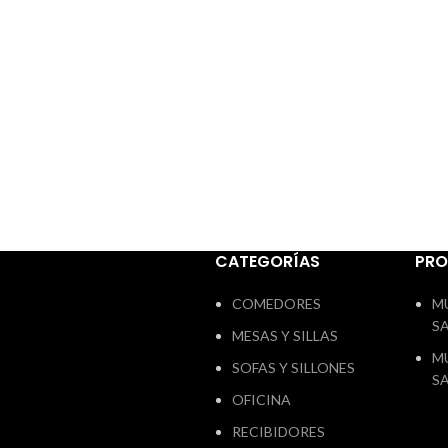
y de 
CATEGORÍAS
PR
COMEDORES
M
S
MESAS Y SILLAS
M
SOFAS Y SILLONES
S
OFICINA
RECIBIDORES