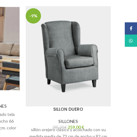
-9%
-9%
Face
What
NES
SILLON DUERO
ado tela
ancho 66
SILLONES
259,00
€
cm. color
285,00
€
sillón orejero clásico y acolchado con su
medida media de 73 cm de ancho y 82 cm