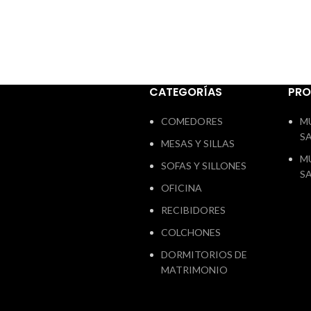
primera
para pasar el aspirador chesslongue
Esp
intercambiable a derecha o a izquierda
Respaldo
hueca y
de ma
necesari
CATEGORÍAS
PR
del che
COMEDORES
M
S
MESAS Y SILLAS
M
SOFAS Y SILLONES
S
OFICINA
RECIBIDORES
COLCHONES
DORMITORIOS DE
MATRIMONIO