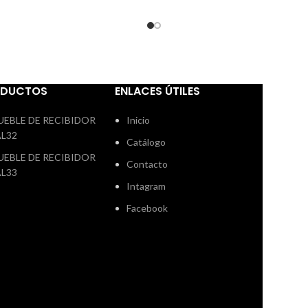
 calidad y tablero de partículas.
ESTRUCTURA: SENTADA: Mad
uma de asiento de 25kg./m3.
pino de primera calidad con tab
s: Rellenos de mezcla, 50% fibra
particulas Espuma de asiento 
 50% de picado de espuma. Patas
de 25kg/m3 RESPALDOS
dera color wengue. Interés: Es
MECANISMOS: Relleno de mezcl
o especificar siempre la posición
de picado de espuma y fibra 
ODUCTOS
ENLACES ÚTILES
slong. incremento libreria en el
Asientos deslizantes cabec
chesslongue +160€
reclinables y arcon en md cha
UEBLE DE RECIBIDOR
Inicio
PATAS: Madera wengue con d
AL32
Catálogo
cromado Es necesario especifi
UEBLE DE RECIBIDOR
posición del cheslong. OPCIÓN
Contacto
AL33
de 235 cm : 831€ - 10% descuen
Intagram
Facebook