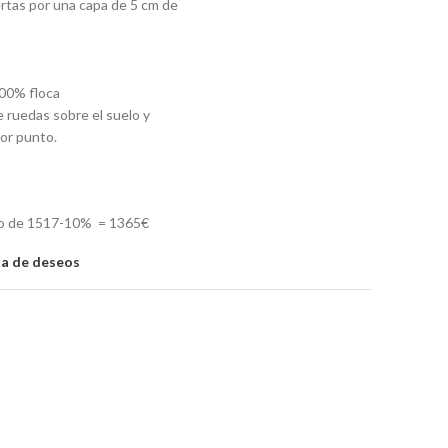
rtas por una capa de 5 cm de
00% floca
 ruedas sobre el suelo y
or punto.
io de 1517-10% = 1365€
sta de deseos