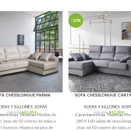
-10%
FA CHESSLONGUE PARMA
SOFA CHESSLONGUE CART
OFAS Y SILLONES
,
SOFAS
SOFAS Y SILLONES
,
SOF
663,00
€
842,00
€
736,00
€
936,00
€
erísticas Técnicas
Medida de
Características Técnicas
Med
. (mas de 50 colores de telas a
280 X 160 salida de chesslong
r) Asiento: Madera de pino de
(mas de 50 colores de telas a e