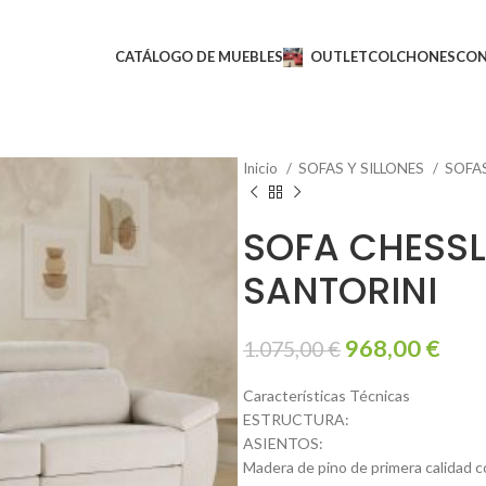
CATÁLOGO DE MUEBLES
OUTLET
COLCHONES
CO
Inicio
SOFAS Y SILLONES
SOFA
SOFA CHESS
SANTORINI
968,00
€
1.075,00
€
Características Técnicas
ESTRUCTURA:
ASIENTOS:
Madera de pino de primera calidad co