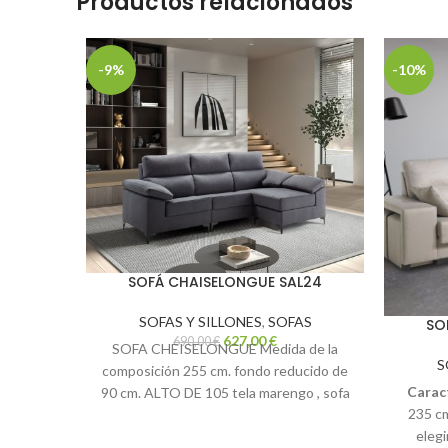
Productos relacionados
-9%
-10%
SOFÁ CHAISELONGUE SAL24
SOFAS Y SILLONES
,
SOFAS
SO
627,00
€
690,00
€
SOFA CHEISELONGUE Medida de la
S
composición 255 cm. fondo reducido de
Caract
90 cm. ALTO DE 105 tela marengo , sofa
235 cm
con disponibilidad inmediata Asientos
elegi
extraibles , con pata metalica de 12 cm