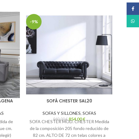
Face
What
-9%
-9%
AGENA
SOFÁ CHESTER SAL20
SOFA 3 
asient
AS
SOFAS Y SILLONES
,
SOFAS
fondo 
854,00
€
940,00
€
ida de
SOFA CHESTER MOD. CHESTER Medida
telas co
ue cm.
de la composición 205 fondo reducido de
estruc
legir)
82 cm. ALTO DE 72 cm telas colores a
transpo