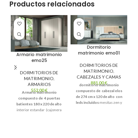
Productos relacionados
Dormitorio
matrimonio emo01
Armario matrimonio
emo25
DORMITORIOS DE
MATRIMONIO
,
DORMITORIOS DE
CABEZALES Y CAMAS
MATRIMONIO
,
881,00
€
ARMARIOS
dormitorio matrimonio
552,00
€
co
compuesto de
cabezal elos
Armario matrimonio
d
de 274 cm x 120 de alto con
compuesto de
4 puertas
leds incluidos
mesitas zen y
batientes 180 x 220 de alto
ba
bancada volada de 150 x 190
interior estandar (cajonera
(todas las medidas de cama
interior 138€)
color seda
ven
disponibles)
colores blanco y
a nuestra tienda y hacemos un
ambar
elige el armario que te
proyecto a tu gusto y con tus
n
guste
ven a nuestra tienda y
medidas
3 años de garantia en
pr
hacemos un proyecto a tu