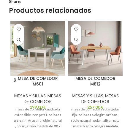
Share:
Productos relacionados
MESA DE COMEDOR
MESA DE COMEDOR
M601
M812
MESAS Y SILLAS
,
MESAS
MESAS Y SILLAS
,
MESAS
DE COMEDOR
DE COMEDOR
m
199,00
€
257,00
€
mesa de comedor cuadrada
mesa de comedor rectangular
p
extensible. con pata L
colores
fija.
colores a elegir
: Artisan ,
a elegir
: Artisan , roble natural
roble natural , polar , albian pata
, polar , albian
medida de 90 x
metal blanca o negra
medida
m
90 extensible a 180 cm
de 140 x 90 fija
tambien