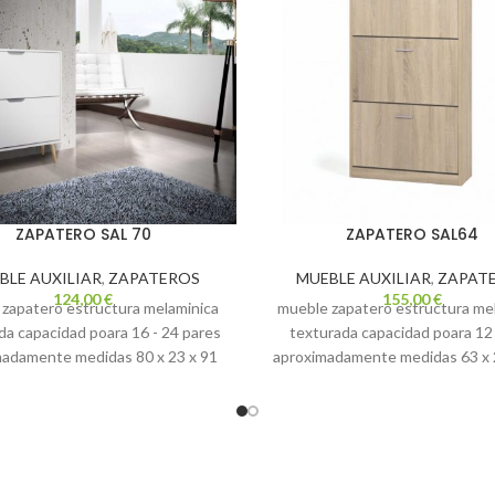
ZAPATERO SAL 70
ZAPATERO SAL64
BLE AUXILIAR
,
ZAPATEROS
MUEBLE AUXILIAR
,
ZAPAT
124,00
€
155,00
€
zapatero estructura melaminica
mueble zapatero estructura me
da capacidad poara 16 - 24 pares
texturada capacidad poara 12
madamente medidas 80 x 23 x 91
aproximadamente medidas 63 x 
de alto
de alto