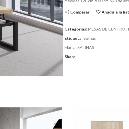
medidas 120 cm. x 60 cm. x43 de alt
Comparar
Añadir a la li
Categorías:
MESAS DE CENTRO
,
Etiqueta:
Salinas
Marca:
SALINAS
Share: