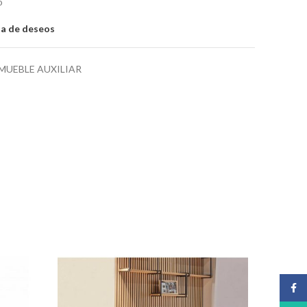
o
sta de deseos
MUEBLE AUXILIAR
Face