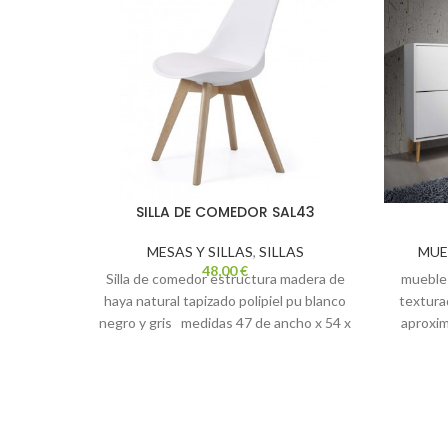
SILLA DE COMEDOR SAL43
MESAS Y SILLAS
,
SILLAS
MUE
48,00
€
Silla de comedor estructura madera de
mueble 
haya natural tapizado polipiel pu blanco
textura
negro y gris medidas 47 de ancho x 54 x
aproxi
102 de alto altura de asiento 48