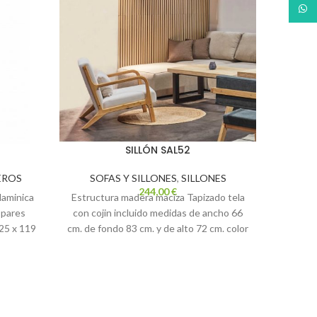
What
SILLÓN SAL52
EROS
SOFAS Y SILLONES
,
SILLONES
MUE
244,00
€
laminica
Estructura madera maciza Tapizado tela
mueble 
 pares
con cojin incluido medidas de ancho 66
textu
25 x 119
cm. de fondo 83 cm. y de alto 72 cm. color
aproxim
beige