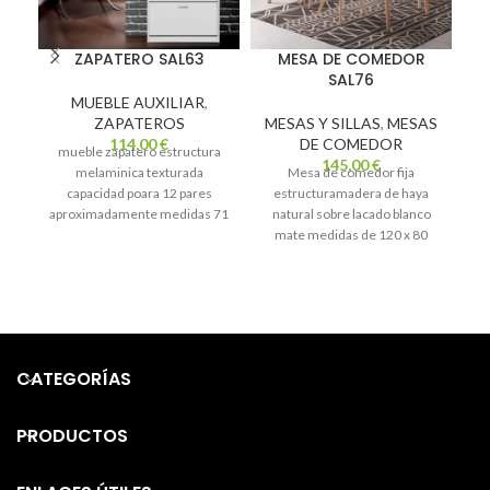
ZAPATERO SAL63
MESA DE COMEDOR
SAL76
MUEBLE AUXILIAR
,
ZAPATEROS
MESAS Y SILLAS
,
MESAS
M
114,00
€
DE COMEDOR
mueble zapatero estructura
145,00
€
melaminica texturada
Mesa de comedor fija
Me
capacidad poara 12 pares
estructuramadera de haya
9
aproximadamente medidas 71
natural sobre lacado blanco
x 25 x 79 de alto
mate medidas de 120 x 80
CATEGORÍAS
PRODUCTOS