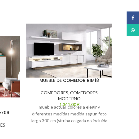
Face
What
MUEBLE DE COMEDOR RIM18
MU
COMEDORES
,
COMEDORES
C
MODERNO
1.341,00
€
mueble actual colores a elegir y
mueb
O706
diferentes medidas medida segun foto
diferen
largo 300 cm (vitrina colgada no incluida
lar
ES
en el precio) Color blanco poro
transpo
transporte y montaje no incluido en la