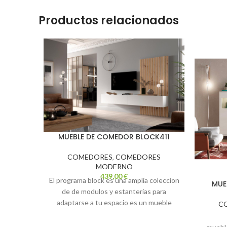
Productos relacionados
MUEBLE DE COMEDOR BLOCK411
COMEDORES
,
COMEDORES
MODERNO
439,00
€
El programa block es una amplia coleccion
MUE
de de modulos y estanterias para
adaptarse a tu espacio es un mueble
C
minimalista con soluciones unicas
adaptado a tus necesidades medida