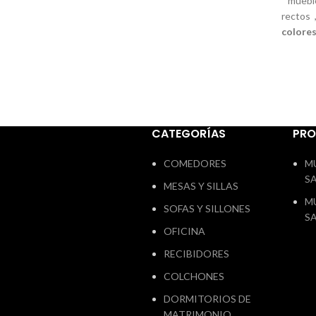
mueble
composicion 240cm. colores blanco y
rectos 
artisan transporte y montaje no incluido
colores
en el precio web
polar
m
CATEGORÍAS
PR
COMEDORES
M
S
MESAS Y SILLAS
M
SOFAS Y SILLONES
S
OFICINA
RECIBIDORES
COLCHONES
DORMITORIOS DE
MATRIMONIO