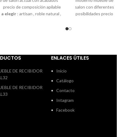
 de salón actual con acabados
moderno mueble de
, precio de composición apilable
salon con diferentes
 a elegir
: artisan , roble natural ,
posibilidades
precio
edida de 260 cm.
posibilidad de
web de la
fabricar varias medidas
composicion no
incluye transporte ni
montaje
colores a
elegir
:
artisan,
natural oak, polar
ODUCTOS
ENLACES ÚTILES
medida 260 cm.
posibilidad de pedir
UEBLE DE RECIBIDOR
Inicio
otras medidas
AL32
Catálogo
UEBLE DE RECIBIDOR
Contacto
AL33
Intagram
Facebook