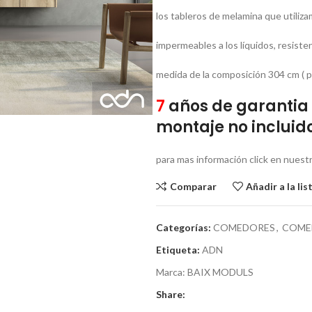
los tableros de melamina que utiliza
impermeables a los líquidos, resiste
medida de la composición 304 cm ( 
7
años de garantia 
montaje no incluido
para mas información click en nu
Comparar
Añadir a la li
Categorías:
COMEDORES
,
COME
Etiqueta:
ADN
Marca:
BAIX MODULS
Share: