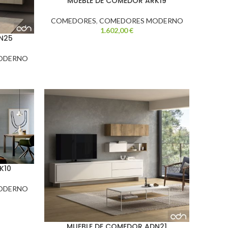
MUEBLE DE COMEDOR ARK19
COMEDORES
,
COMEDORES MODERNO
1.602,00
€
N25
ODERNO
K10
ODERNO
MUEBLE DE COMEDOR ADN21