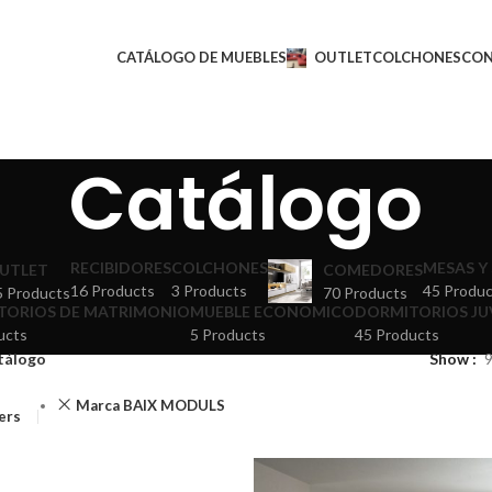
CATÁLOGO DE MUEBLES
OUTLET
COLCHONES
CO
Catálogo
RECIBIDORES
COLCHONES
MESAS Y 
UTLET
COMEDORES
16 Products
3 Products
45 Produc
5 Products
70 Products
TORIOS DE MATRIMONIO
MUEBLE ECONOMICO
DORMITORIOS JU
ucts
5 Products
45 Products
tálogo
Show
Marca BAIX MODULS
ters