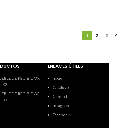
1
2
3
4
→
ODUCTOS
ENLACES ÚTILES
UEBLE DE RECIBIDOR
Inicio
AL32
Catálogo
UEBLE DE RECIBIDOR
Contacto
AL33
Intagram
Facebook