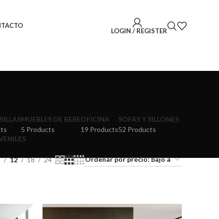
NTACTO
LOGIN / REGISTER
SILLAS
MUEBLES DE BEBE
OFICINA
SOFAS Y SILLONES
ts
5 Products
19 Products
52 Products
VENILES
9
12
18
24