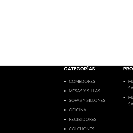
CATEGORÍAS
PR
COMEDORES
M
S
MESAS Y SILLAS
M
SOFAS Y SILLONES
S
OFICINA
RECIBIDORES
COLCHONES