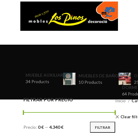
MUEBLE AUXILIAR
MUEBLES DE BAÑO
O
34 Products
10 Products
2
DORMI
64 Prod
FILTRAR POR PRECIO
Inicio
Ca
Clear fil
Precio:
0 €
—
4.340 €
FILTRAR