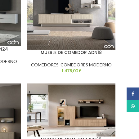
N24
MUEBLE DE COMEDOR ADN18
ODERNO
COMEDORES
,
COMEDORES MODERNO
1.478,00
€
Face
What