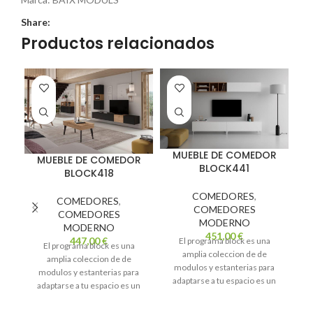
Share:
Productos relacionados
MUEBLE DE COMEDOR
MUEBLE DE COMEDOR
BLOCK441
BLOCK418
COMEDORES
,
COMEDORES
,
COMEDORES
COMEDORES
MODERNO
MODERNO
451,00
€
447,00
€
El programa block es una
El programa block es una
amplia coleccion de de
amplia coleccion de de
modulos y estanterias para
modulos y estanterias para
adaptarse a tu espacio es un
adaptarse a tu espacio es un
mo
mueble minimalista con
mueble minimalista con
soluciones unicas adaptado a
soluciones unicas adaptado a