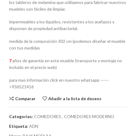
los tableros de melamina que utilizamos para fabricar nuestros
muebles son fáciles de limpiar,
impermeables a los líquidos, resistentes a los arañazos y
disponen de propiedad antibacterial.
medida de la composición 302 cm (podemos diseñar el mueble
con tus medidas
7
años de garantia en este mueble (transporte y montaje no
incluido en el precio web)
para mas información click en nuestro whatsapp ——-
>936521416
Comparar
Añadir a la lista de deseos
Categorías:
COMEDORES
,
COMEDORES MODERNO
Etiqueta:
ADN
Marca:
BAIX MODULS