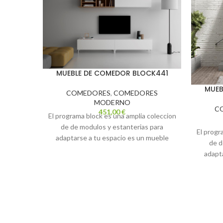
MUEBLE DE COMEDOR BLOCK441
MUEB
COMEDORES
,
COMEDORES
MODERNO
C
451,00
€
El programa block es una amplia coleccion
de de modulos y estanterias para
El progr
adaptarse a tu espacio es un mueble
de d
minimalista con soluciones unicas
adapt
adaptado a tus necesidades medida
mini
composicion 240cm. colores artisan y
adapt
blanco transporte y montaje no incluido
compos
en el precio web
artisan