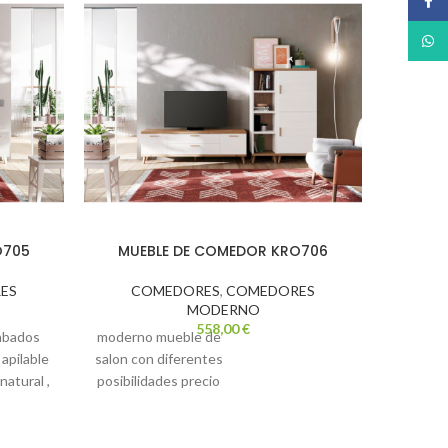
Face
What
O705
MUEBLE DE COMEDOR KRO706
MU
ES
COMEDORES
,
COMEDORES
C
MODERNO
558,00
€
cabados
moderno mueble de
mue
apilable
salon con diferentes
 natural ,
posibilidades
precio
lidad de
web de la
composicion no
incluye transporte ni