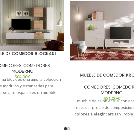
LE DE COMEDOR BLOCK401
OMEDORES
,
COMEDORES
MODERNO
MUEBLE DE COMEDOR KR
504,00
€
ama block es una amplia coleccion
e modulos y estanterias para
COMEDORES
,
COMEDOR
arse a tu espacio es un mueble
MODERNO
521,00
€
malista con soluciones unicas
mueble de salón actual con a
ado a tus necesidades medida
rectos , precio de composición 
icion 240cm. colores blanco y
colores a elegir
: artisan , roble
 transporte y montaje no incluido
polar
medida de 260 cm.
posibi
en el precio web
fabricar varias medidas