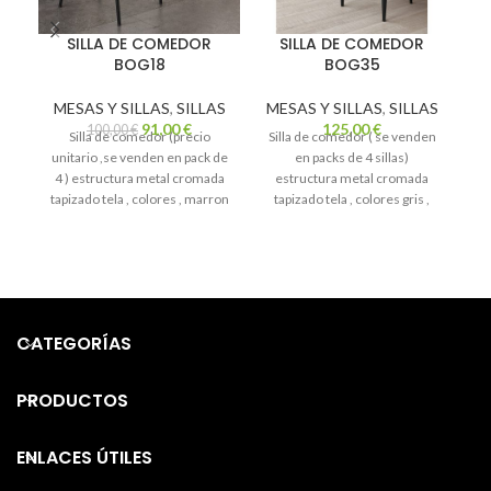
SILLA DE COMEDOR
SILLA DE COMEDOR
BOG18
BOG35
MESAS Y SILLAS
,
SILLAS
MESAS Y SILLAS
,
SILLAS
M
91,00
€
125,00
€
100,00
€
Silla de comedor (precio
Silla de comedor ( se venden
unitario ,se venden en pack de
en packs de 4 sillas)
4 ) estructura metal cromada
estructura metal cromada
ta
tapizado tela , colores , marron
tapizado tela , colores gris ,
pe
, salmon , mostaza , verde ,
beige , plomo y musgo
gris medidas 47 de ancho x 85
medidas 50 de ancho x 89 de
de alto altura de asiento 48
alto altura de asiento 47
CATEGORÍAS
PRODUCTOS
ENLACES ÚTILES